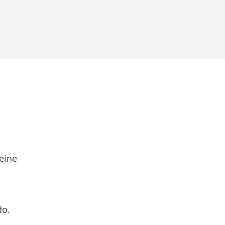
eine
do.