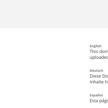
English
This dom
uploaded
Deutsch
Diese Do
Inhalte h
Español
Esta pág