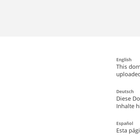
English
This dom
uploaded
Deutsch
Diese Do
Inhalte h
Español
Esta pág