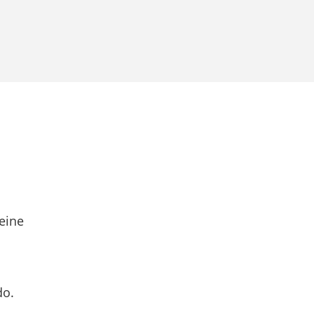
eine
do.