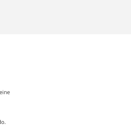
eine
do.