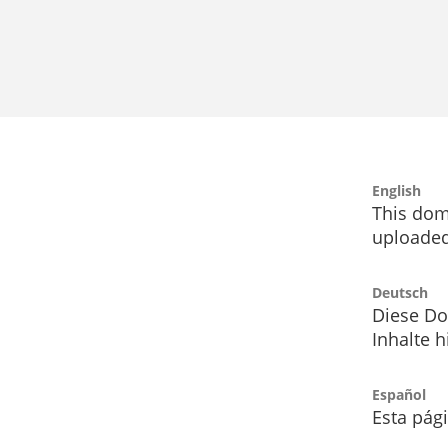
English
This dom
uploaded
Deutsch
Diese Do
Inhalte h
Español
Esta pág