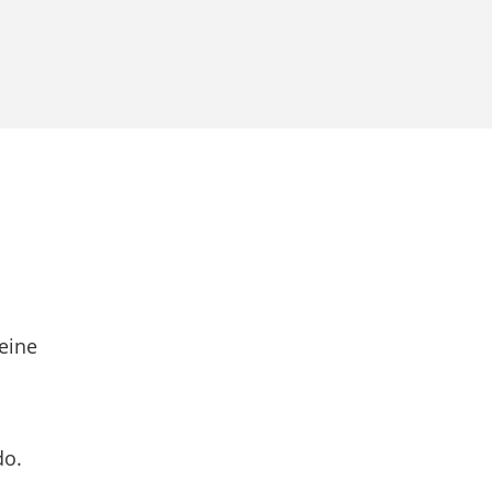
eine
do.