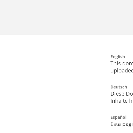
English
This dom
uploaded
Deutsch
Diese Do
Inhalte h
Español
Esta pág