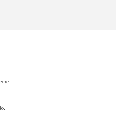
eine
do.