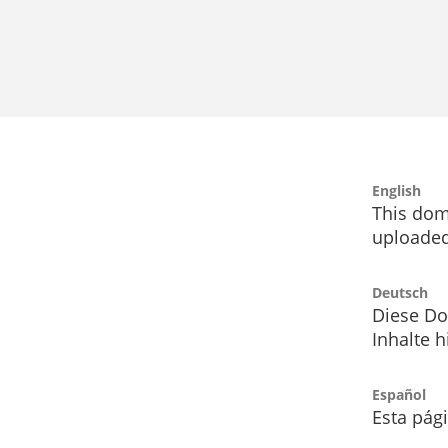
English
This dom
uploaded
Deutsch
Diese Do
Inhalte h
Español
Esta pág